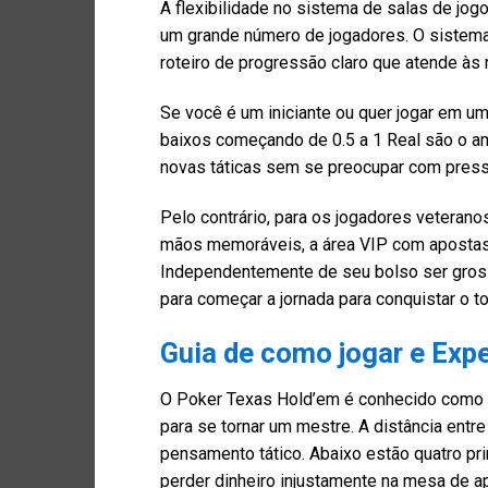
A flexibilidade no sistema de salas de jogo
um grande número de jogadores. O sistema
roteiro de progressão claro que atende às
Se você é um iniciante ou quer jogar em u
baixos começando de 0.5 a 1 Real são o amb
novas táticas sem se preocupar com pressã
Pelo contrário, para os jogadores veteran
mãos memoráveis, a área VIP com apostas d
Independentemente de seu bolso ser gross
para começar a jornada para conquistar o t
Guia de como jogar e Exp
O Poker Texas Hold’em é conhecido como um
para se tornar um mestre. A distância entre
pensamento tático. Abaixo estão quatro prin
perder dinheiro injustamente na mesa de a