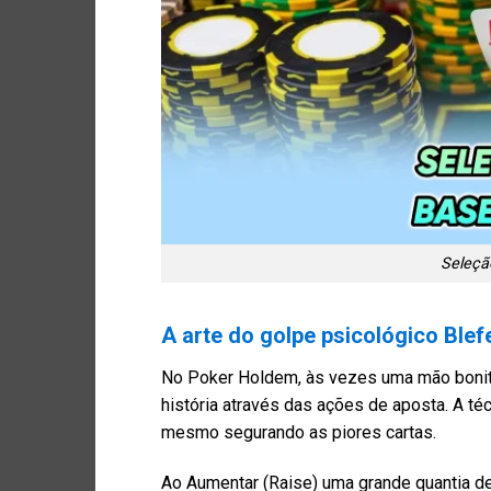
Seleçã
A arte do golpe psicológico Blef
No Poker Holdem, às vezes uma mão bonita
história através das ações de aposta. A té
mesmo segurando as piores cartas.
Ao Aumentar (Raise) uma grande quantia de 