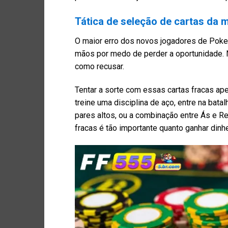
Tática de seleção de cartas da 
O maior erro dos novos jogadores de Poker
mãos por medo de perder a oportunidade. N
como recusar.
Tentar a sorte com essas cartas fracas ap
treine uma disciplina de aço, entre na bat
pares altos, ou a combinação entre Ás e R
fracas é tão importante quanto ganhar dinh