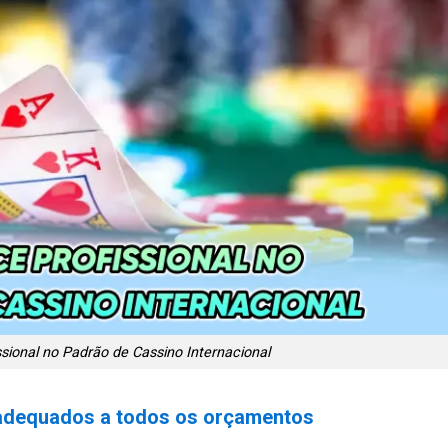
ssional no Padrão de Cassino Internacional
d adequados a todos os orçamentos