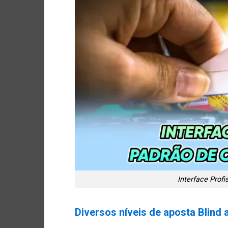
Interface Profi
Diversos níveis de aposta Blin