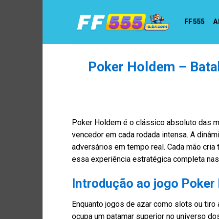
Skip
to
FF555
A
content
Poker Holdem – Batal
Poker Holdem é o clássico absoluto das m
vencedor em cada rodada intensa. A dinâmic
adversários em tempo real. Cada mão cria 
essa experiência estratégica completa na
Introdução ao jogo Poker
Enquanto jogos de azar como slots ou tiro
ocupa um patamar superior no universo do