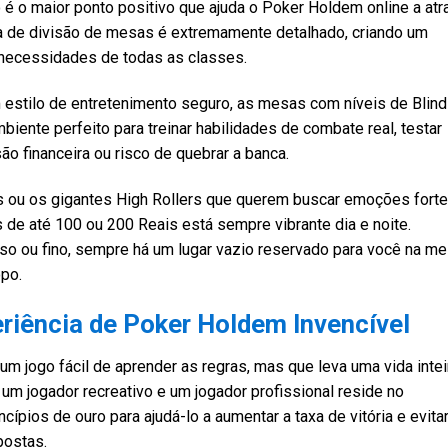
 é o maior ponto positivo que ajuda o Poker Holdem online a atra
 de divisão de mesas é extremamente detalhado, criando um
 necessidades de todas as classes.
m estilo de entretenimento seguro, as mesas com níveis de Blind
iente perfeito para treinar habilidades de combate real, testar
o financeira ou risco de quebrar a banca.
os ou os gigantes High Rollers que querem buscar emoções fort
e até 100 ou 200 Reais está sempre vibrante dia e noite.
o ou fino, sempre há um lugar vazio reservado para você na m
opo.
eriência de Poker Holdem Invencível
 jogo fácil de aprender as regras, mas que leva uma vida intei
 um jogador recreativo e um jogador profissional reside no
cípios de ouro para ajudá-lo a aumentar a taxa de vitória e evita
postas.