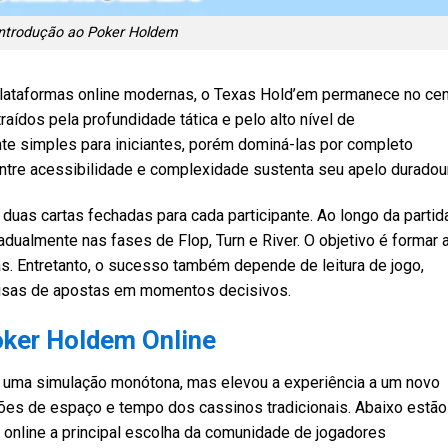
ntrodução ao Poker Holdem
lataformas online modernas, o Texas Hold’em permanece no cen
aídos pela profundidade tática e pelo alto nível de
nte simples para iniciantes, porém dominá-las por completo
entre acessibilidade e complexidade sustenta seu apelo duradou
uas cartas fechadas para cada participante. Ao longo da partida
adualmente nas fases de Flop, Turn e River. O objetivo é formar 
s. Entretanto, o sucesso também depende de leitura de jogo,
cisas de apostas em momentos decisivos.
oker Holdem Online
s uma simulação monótona, mas elevou a experiência a um novo
ões de espaço e tempo dos cassinos tradicionais. Abaixo estão
o online a principal escolha da comunidade de jogadores