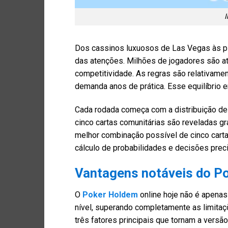
I
Dos cassinos luxuosos de Las Vegas às p
das atenções. Milhões de jogadores são atr
competitividade. As regras são relativame
demanda anos de prática. Esse equilíbrio 
Cada rodada começa com a distribuição de d
cinco cartas comunitárias são reveladas gr
melhor combinação possível de cinco carta
cálculo de probabilidades e decisões pre
Vantagens notáveis do P
O
Poker Holdem
online hoje não é apena
nível, superando completamente as limitaç
três fatores principais que tornam a versã