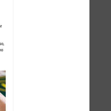
er
so,
mo