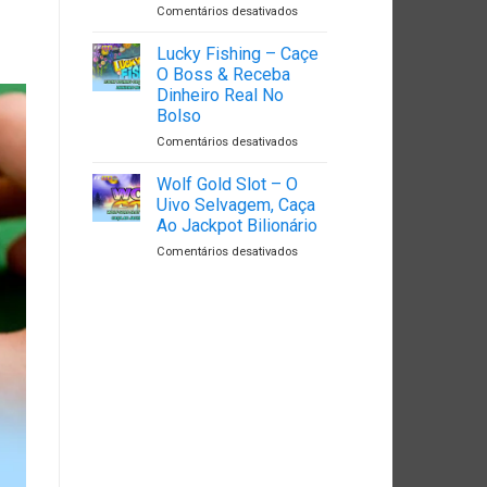
em
Comentários desativados
Essência
Royal
De
Fishing
Futebol
Lucky Fishing – Caçe
–
Nacional
O Boss & Receba
Tiro
Dinheiro Real No
Ao
Bolso
Peixe
Real
em
Comentários desativados
JILI,
Lucky
Invocação
Fishing
Wolf Gold Slot – O
Do
–
Uivo Selvagem, Caça
Dragão
Caçe
Ao Jackpot Bilionário
O
em
Comentários desativados
Boss
Wolf
&
Gold
Receba
Slot
Dinheiro
–
Real
O
No
Uivo
Bolso
Selvagem,
Caça
Ao
Jackpot
Bilionário