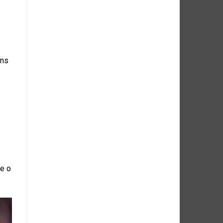
ons
ue o