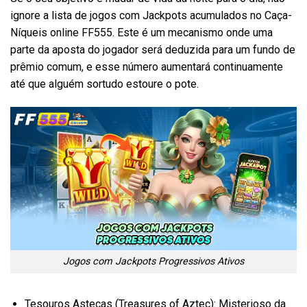
ignore a lista de jogos com Jackpots acumulados no Caça-
Níqueis online FF555. Este é um mecanismo onde uma
parte da aposta do jogador será deduzida para um fundo de
prêmio comum, e esse número aumentará continuamente
até que alguém sortudo estoure o pote.
Jogos com Jackpots Progressivos Ativos
Tesouros Astecas (Treasures of Aztec): Misterioso da