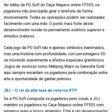
No lobby da PG Soft do Caça-Níqueis online FF555, os
jogadores não precisarão girar o telefone de forma
inconveniente. Todas as operações podem ser realizadas
facilmente com uma mão. O ponto mais forte deste
desenvolvedor reside no pensamento estético superior e
enredos criativos.
Cada jogo da PG Soft não é apenas símbolos inanimados,
mas uma história com profundidade, com personagens 3D
se movendo suavemente e efeitos especiais grandiosos.
Jogos de sucesso como Mahjong Ways ou Ganesha Gold
aqui sempre encantam os jogadores pela combinação entre
arte e oportunidade de ganhar prêmios.
JILI – O rei da alta taxa de retorno RTP
Se a PG Soft conquista os jogadores pelo visual, a JILI
mantém os jogadores no Caça-Níqueis online FF555 com
números reais e lucros atraentes. Este é um desenvolvedor