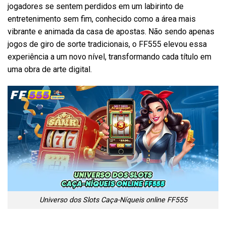
jogadores se sentem perdidos em um labirinto de
entretenimento sem fim, conhecido como a área mais
vibrante e animada da casa de apostas. Não sendo apenas
jogos de giro de sorte tradicionais, o FF555 elevou essa
experiência a um novo nível, transformando cada título em
uma obra de arte digital.
Universo dos Slots Caça-Níqueis online FF555