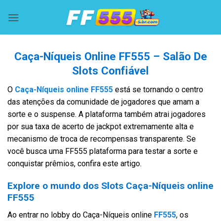
Skip
to
content
Caça-Níqueis Online FF555 – Salão De
Slots Confiável
O
Caça-Níqueis online FF555
está se tornando o centro
das atenções da comunidade de jogadores que amam a
sorte e o suspense. A plataforma também atrai jogadores
por sua taxa de acerto de jackpot extremamente alta e
mecanismo de troca de recompensas transparente. Se
você busca uma FF555 plataforma para testar a sorte e
conquistar prêmios, confira este artigo.
Explore o mundo dos Slots Caça-Níqueis online
FF555
Ao entrar no lobby do Caça-Níqueis online
FF555
, os