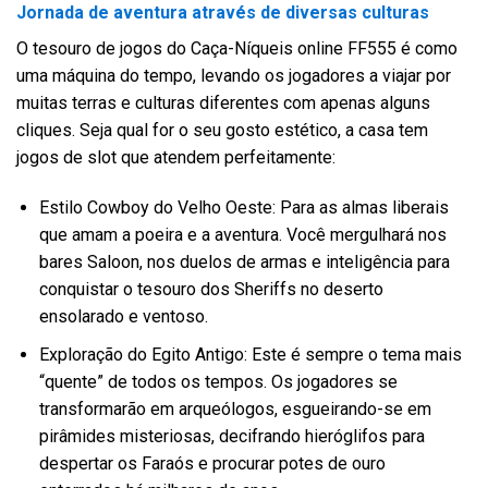
Jornada de aventura através de diversas culturas
O tesouro de jogos do Caça-Níqueis online FF555 é como
uma máquina do tempo, levando os jogadores a viajar por
muitas terras e culturas diferentes com apenas alguns
cliques. Seja qual for o seu gosto estético, a casa tem
jogos de slot que atendem perfeitamente:
Estilo Cowboy do Velho Oeste: Para as almas liberais
que amam a poeira e a aventura. Você mergulhará nos
bares Saloon, nos duelos de armas e inteligência para
conquistar o tesouro dos Sheriffs no deserto
ensolarado e ventoso.
Exploração do Egito Antigo: Este é sempre o tema mais
“quente” de todos os tempos. Os jogadores se
transformarão em arqueólogos, esgueirando-se em
pirâmides misteriosas, decifrando hieróglifos para
despertar os Faraós e procurar potes de ouro