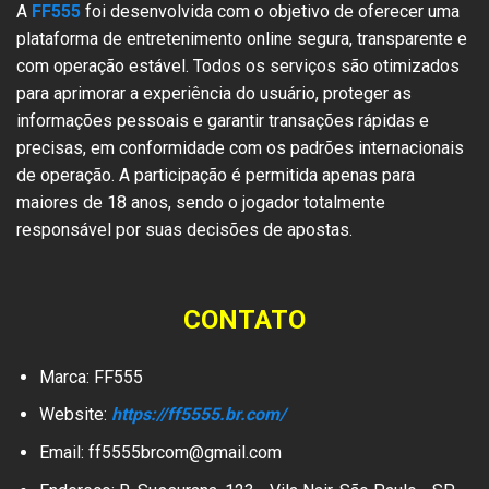
A
FF555
foi desenvolvida com o objetivo de oferecer uma
plataforma de entretenimento online segura, transparente e
com operação estável. Todos os serviços são otimizados
para aprimorar a experiência do usuário, proteger as
informações pessoais e garantir transações rápidas e
precisas, em conformidade com os padrões internacionais
de operação. A participação é permitida apenas para
maiores de 18 anos, sendo o jogador totalmente
responsável por suas decisões de apostas.
CONTATO
Marca: FF555
Website:
https://ff5555.br.com/
Email:
ff5555brcom@gmail.com