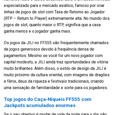
especializado para o mercado asiático, famoso por criar
linhas de jogos de slot com Taxa de Retorno ao Jogador
(RTP – Return to Player) extremamente alta. No mundo dos
jogos de slot, quanto maior o RTP, significa que a casa
ganha menos e o jogador ganha mais.
Os jogos da JILI no FF555 são frequentemente chamados
de jogos generosos devido à frequência densa de
pagamentos. Mesmo se você for um novo jogador com
capital modesto, a JILI ainda traz oportunidades de vitória
muito brilhantes. Além disso, o estilo de design da JILI é
muito próximo da cultura oriental, com imagens de dragões
e fênix, deus da riqueza e festivais tradicionais, criando
uma sensação de familiaridade e sorte para os jogadores.
Top jogos do Caça-Níqueis FF555 com
Jackpots acumulados enormes
Se o seu objetivo é mudar de vida da noite para o dia, não